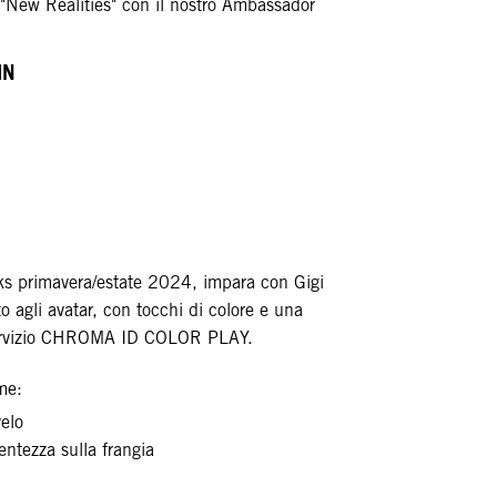
r "New Realities" con il nostro Ambassador
IN
oks primavera/estate 2024, impara con Gigi
to agli avatar, con tocchi di colore e una
l servizio CHROMA ID COLOR PLAY.
me:
velo
entezza sulla frangia