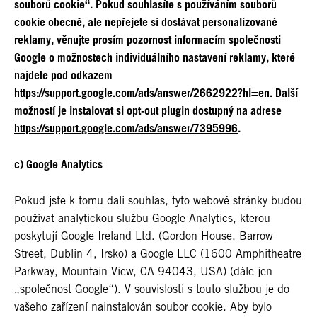
souborů cookie“. Pokud souhlasíte s používáním souborů
cookie obecně, ale nepřejete si dostávat personalizované
reklamy, věnujte prosím pozornost informacím společnosti
Google o možnostech individuálního nastavení reklamy, které
najdete pod odkazem
https://support.google.com/ads/answer/2662922?hl=en
. Další
možností je instalovat si opt-out plugin dostupný na adrese
https://support.google.com/ads/answer/7395996
.
c) Google Analytics
Pokud jste k tomu dali souhlas, tyto webové stránky budou
používat analytickou službu Google Analytics, kterou
poskytují Google Ireland Ltd. (Gordon House, Barrow
Street, Dublin 4, Irsko) a Google LLC (1600 Amphitheatre
Parkway, Mountain View, CA 94043, USA) (dále jen
„společnost Google“). V souvislosti s touto službou je do
vašeho zařízení nainstalován soubor cookie. Aby bylo