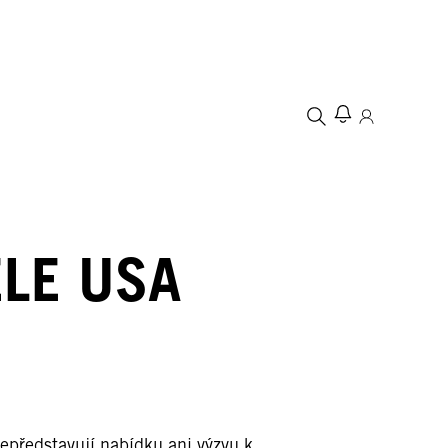
LE USA
epředstavují nabídku ani výzvu k