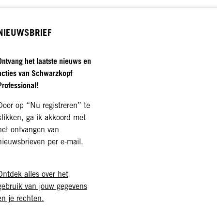
NIEUWSBRIEF
Ontvang het laatste nieuws en
acties van Schwarzkopf
Professional!
Door op “Nu registreren” te
klikken, ga ik akkoord met
het ontvangen van
nieuwsbrieven per e-mail.
Ontdek alles over het
gebruik van jouw gegevens
en je rechten.