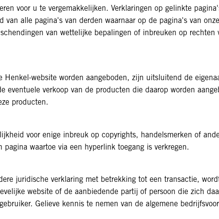
ren voor u te vergemakkelijken. Verklaringen op gelinkte pagina's
oud van alle pagina's van derden waarnaar op de pagina's van onz
 schendingen van wettelijke bepalingen of inbreuken op rechten 
de Henkel-website worden aangeboden, zijn uitsluitend de eigenaa
 de eventuele verkoop van de producten die daarop worden aange
deze producten.
ijkheid voor enige inbreuk op copyrights, handelsmerken of ande
n pagina waartoe via een hyperlink toegang is verkregen.
dere juridische verklaring met betrekking tot een transactie, word
evelijke website of de aanbiedende partij of persoon die zich da
ebruiker. Gelieve kennis te nemen van de algemene bedrijfsvoorw