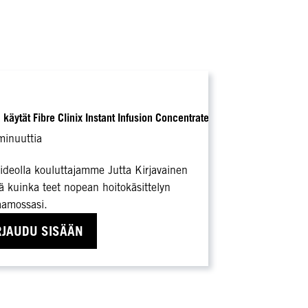
 käytät Fibre Clinix Instant Infusion Concentratea
minuuttia
videolla kouluttajamme Jutta Kirjavainen
ä kuinka teet nopean hoitokäsittelyn
amossasi.
RJAUDU SISÄÄN