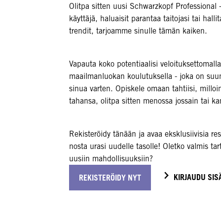
Olitpa sitten uusi Schwarzkopf Professional 
käyttäjä, haluaisit parantaa taitojasi tai hall
trendit, tarjoamme sinulle tämän kaiken.
Vapauta koko potentiaalisi veloituksettomalla
maailmanluokan koulutuksella - joka on suun
sinua varten. Opiskele omaan tahtiisi, milloi
tahansa, olitpa sitten menossa jossain tai 
Rekisteröidy tänään ja avaa eksklusiivisia res
nosta urasi uudelle tasolle! Oletko valmis ta
uusiin mahdollisuuksiin?
KIRJAUDU SIS
REKISTERÖIDY NYT