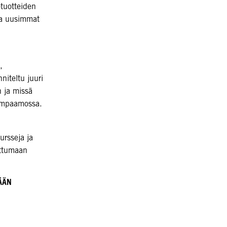
-tuotteiden
ita uusimmat
,
niteltu juuri
n ja missä
kampaamossa.
ursseja ja
rttumaan
ÄÄN