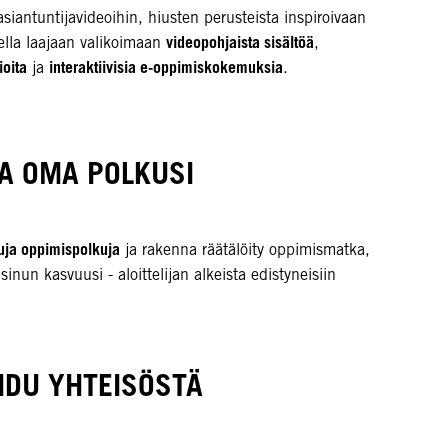
asiantuntijavideoihin, hiusten perusteista inspiroivaan
videopohjaista sisältöä
ella laajaan valikoimaan
,
ioita
interaktiivisia e-oppimiskokemuksia
ja
.
A OMA POLKUSI
tuja oppimispolkuja
ja rakenna räätälöity oppimismatka,
 sinun kasvuusi - aloittelijan alkeista edistyneisiin
IDU YHTEISÖSTÄ