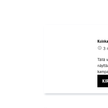
Kuinka
3 
Tällä 
näyttä
kampa
KI